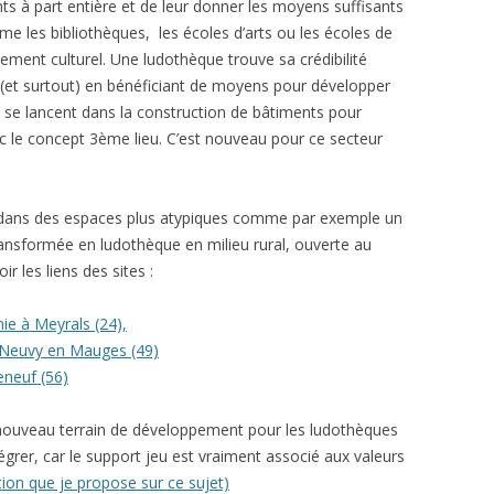
 à part entière et de leur donner les moyens suffisants
e les bibliothèques, les écoles d’arts ou les écoles de
ment culturel. Une ludothèque trouve sa crédibilité
 (et surtout) en bénéficiant de moyens pour développer
s se lancent dans la construction de bâtiments pour
 le concept 3ème lieu. C’est nouveau pour ce secteur
 dans des espaces plus atypiques comme par exemple un
ansformée en ludothèque en milieu rural, ouverte au
 les liens des sites :
ie à Meyrals (24),
e Neuvy en Mauges (49)
neuf (56)
nouveau terrain de développement pour les ludothèques
égrer, car le support jeu est vraiment associé aux valeurs
tion que je propose sur ce sujet)