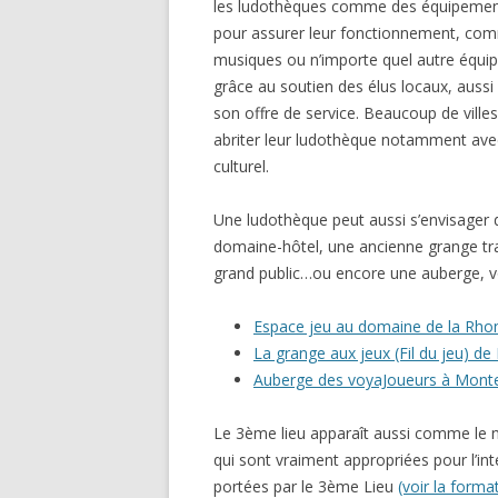
les ludothèques comme des équipements
pour assurer leur fonctionnement, comm
musiques ou n’importe quel autre équipe
grâce au soutien des élus locaux, aussi
son offre de service. Beaucoup de ville
abriter leur ludothèque notamment avec
culturel.
Une ludothèque peut aussi s’envisager
domaine-hôtel, une ancienne grange tr
grand public…ou encore une auberge, voir
Espace jeu au domaine de la Rhon
La grange aux jeux (Fil du jeu) d
Auberge des voyaJoueurs à Monte
Le 3ème lieu apparaît aussi comme le 
qui sont vraiment appropriées pour l’int
portées par le 3ème Lieu
(voir la forma