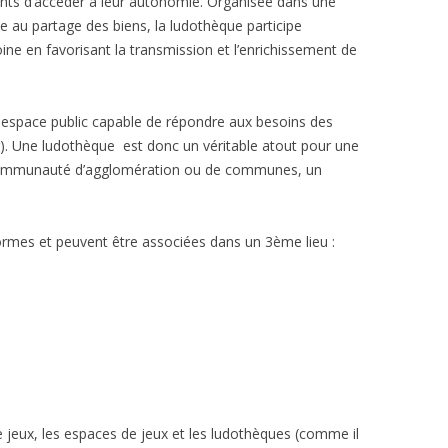
nts d’accéder à leur autonomie. Organisée dans une
 au partage des biens, la ludothèque participe
ne en favorisant la transmission et l’enrichissement de
n espace public capable de répondre aux besoins des
ior). Une ludothèque est donc un véritable atout pour une
 communauté d’agglomération ou de communes, un
formes et peuvent être associées dans un 3ème lieu :
de jeux, les espaces de jeux et les ludothèques (comme il