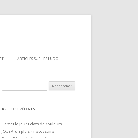
CT
ARTICLES SUR LES LUDO.
R
e
c
h
ARTICLES RÉCENTS
e
r
L’art et le jeu : Eclats de couleurs
c
JOUER, un plaisir nécessaire
h