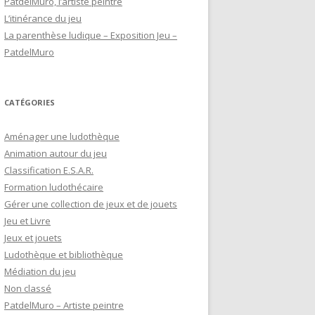
PatdelMuro, l’artiste peintre
e
L’itinérance du jeu
r
La parenthèse ludique – Exposition Jeu –
PatdelMuro
:
CATÉGORIES
Aménager une ludothèque
Animation autour du jeu
Classification E.S.A.R.
Formation ludothécaire
Gérer une collection de jeux et de jouets
Jeu et Livre
Jeux et jouets
Ludothèque et bibliothèque
Médiation du jeu
Non classé
PatdelMuro – Artiste peintre