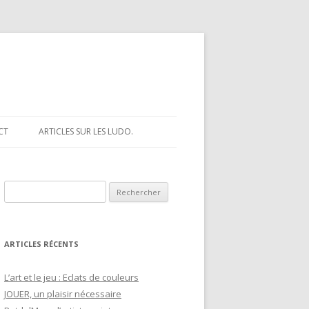
CT
ARTICLES SUR LES LUDO.
R
e
c
h
ARTICLES RÉCENTS
e
r
L’art et le jeu : Eclats de couleurs
c
JOUER, un plaisir nécessaire
h