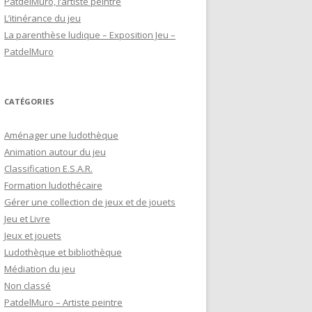
PatdelMuro, l’artiste peintre
e
L’itinérance du jeu
r
La parenthèse ludique – Exposition Jeu –
PatdelMuro
:
CATÉGORIES
Aménager une ludothèque
Animation autour du jeu
Classification E.S.A.R.
Formation ludothécaire
Gérer une collection de jeux et de jouets
Jeu et Livre
Jeux et jouets
Ludothèque et bibliothèque
Médiation du jeu
Non classé
PatdelMuro – Artiste peintre