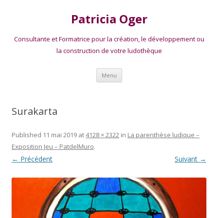
Patricia Oger
Consultante et Formatrice pour la création, le développement ou
la construction de votre ludothèque
Aller
Menu
au
contenu
Surakarta
Published
11 mai 2019
at
4128 × 2322
in
La parenthèse ludique –
Exposition Jeu – PatdelMuro
.
← Précédent
Suivant →